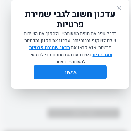
YOGA BLOCK
₪
39.00
אביזר התרגול הבסיסי עבור מתאמני היוגה. הקובייה נועדה להקל על
המתאמן ע"י תוספת גובה ותמיכה. הקובייה קלה לנשיאה ועשויה מ-
EVA.
אורך: 35 ס"מ
רוחב: 15 ס"מ
גובה: 10 ס"מ
מק"ט: FP00013
המוצר חסר במלאי! רוצה לקבל עדכון כשהוא חוזר?
SOLD OUT
הודיעו לי כשמגיע
תיאור