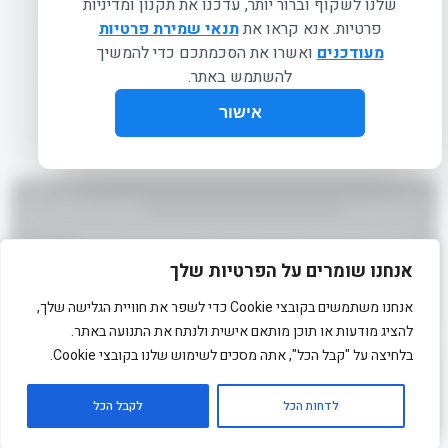
איך אני משתמש/ת בקוד קופון בזמן ההזמנה?
אני נתקל/ת בבעיה טכנית באתר – למי פונים?
אני מאשר/ת את הסכמתי לתנאי
תקנון ומדיניות הפרטיות
אני מאשר/ת קבלת דיור ותוכן פרסומי מ- FITOP
אנחנו שומרים על הפרטיות שלך
תקנון ומדיניות פרטיות
אנחנו משתמשים בקובצי Cookie כדי לשפר את חוויית הגלישה שלך,
info@fitop.co.il
להציג מודעות או תוכן מותאם אישית ולנתח את התנועה באתר.
שאלות ותשובות
שירות לקוחות 053-3460911
בלחיצה על "קבל הכל", אתה מסכים לשימוש שלנו בקובצי Cookie.
כל הזכויות שמורות לפיט פילאטיס בע"מ
לדחות הכל
לקבל הכל