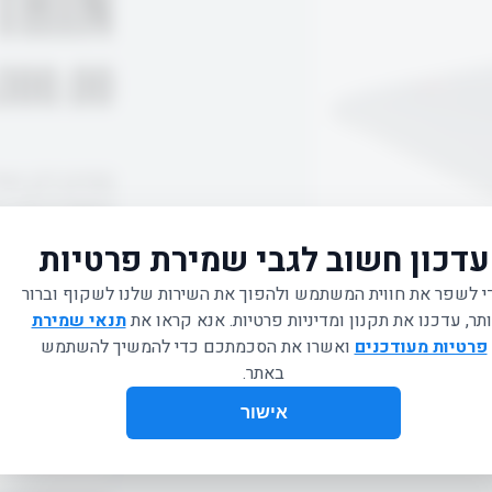
THIN
300.00
מזרון דק וא
המצריכים ש
מידות: 160*60*0.9 ס"מ
צבע: אפור
מק"ט: 81000110G
המוצר חסר 