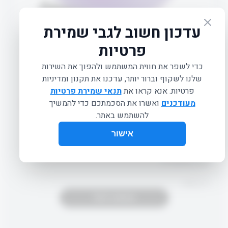
STABILITY BALL- PURPLE
₪
235.00
כדור פיזיותרפיה המשמש כתוספת לאימוני פילאטיס ופונקציונלים
העוזר ליציבות וגמישות הגוף.
צבע: סגול
קוטר: 75 ס"מ
מק"ט: ST06049
11 במלאי
הוספה לסל