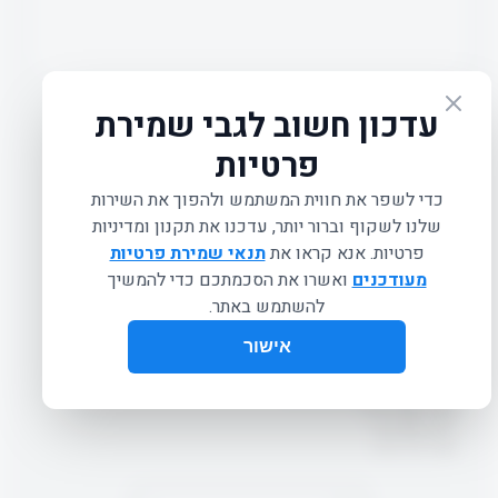
FLOOR MAT BLACK- THICK
₪
365.00
מזרון עבה ואיכותי במיוחד לאימוני פילאטיס ותרגילים המצריכים
שכיבה על הגב (לא מתגלגל).
אורך: 160 ס"מ
רוחב: 60 ס"מ
עובי: 1.9 ס"מ