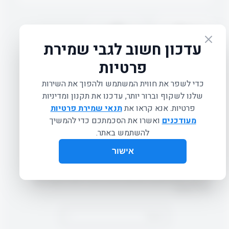
DUMBBELLS (PAIR)
טווח
–
₪
101.00
₪
67.00
מחירים:
משקוליות יד מתאימות לכל אימון. מכוסות שכבת ניאופרן
עד
מחוספסת המונעת החלקה ומאפשרת נוחות מקסימאלית בעת
האימון, מונעת פגיעות ופציעות ואינן מזיקה לרצפה במקרה של
נפילה מגובה.