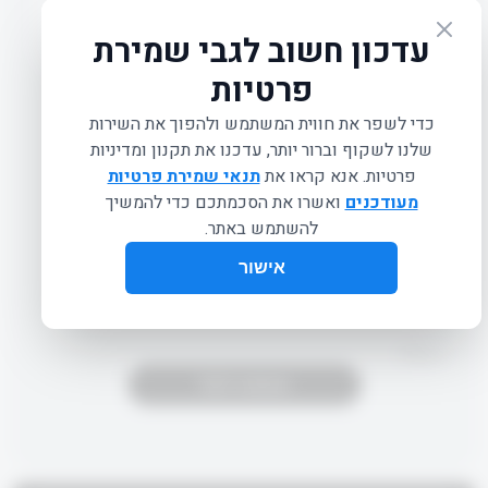
ROCKER WITH OPEN LEGS
POSTER
₪
160.00
פוסטר מבית פילאטיס סקנדינביה
מק"ט: POS9
1 במלאי
הוספה לסל
תיאור