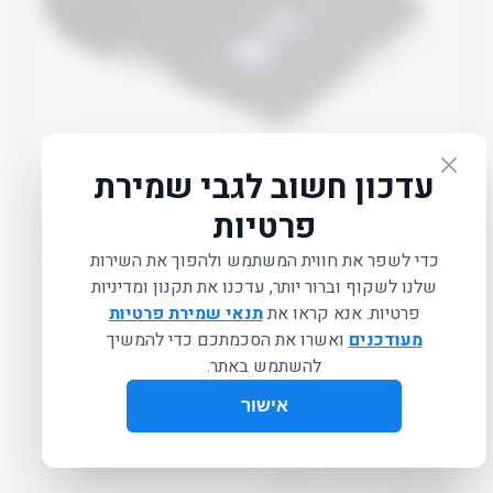
TOWEL
₪
59.00
מגבת FIT pro שחורה ואיכותית.